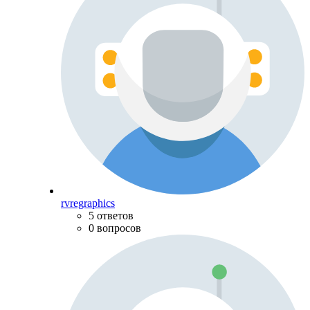
rvregraphics
5 ответов
0 вопросов