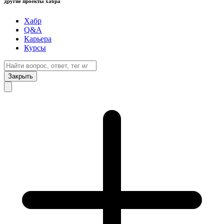
другие проекты хабра
Хабр
Q&A
Карьера
Курсы
Закрыть