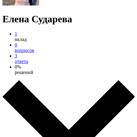
Елена Сударева
1
вклад
0
вопросов
3
ответа
0%
решений