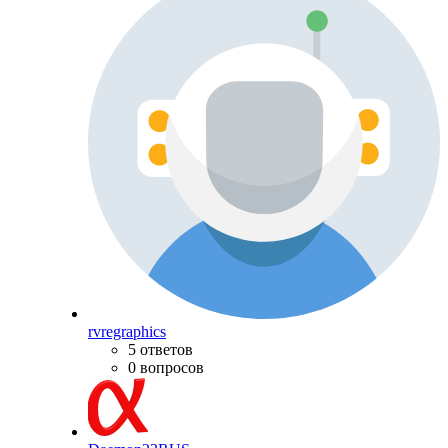
rvregraphics
5 ответов
0 вопросов