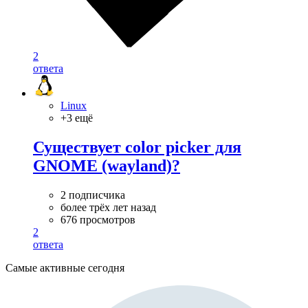
2
ответа
Linux
+3 ещё
Существует color picker для
GNOME (wayland)?
2 подписчика
более трёх лет назад
676 просмотров
2
ответа
Самые активные сегодня