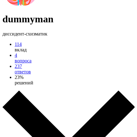
dummyman
диссидент-схизматик
114
вклад
4
вопроса
237
ответов
23%
решений