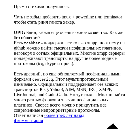
Прямо стихами получилось.
Чуть не забыл добавить tmux + powerline или terminator
чтобы стать риил ганста хакер.
UPD:
Блин, забыл еще очень важное хозяйство. Как же
без общения?
Есть
- поддерживает только xmpp, но к нему на
mcabber
github можно найти тысячи неофициальных плагинов,
неговоря о сотнях официальных. Многие xmpp серверы
поддерживают транспорты на другие более модные
протоколы (icq, skype и проч.).
Есть древний, но еще обновляемый неофициальными
форками
. Этот мультипротокольный
centericq
изначально. Официальный поддерживает без всяких
транспортов ICQ, Yahoo!, AIM, MSN, IRC, XMPP,
LiveJournal, and Gadu-Gadu. Но тут тоже... Можно найти
много разных форков и тысячи неофициальных
плагинов. Скорее всего можно прикрутить все
современные непроприетарные протоколы.
Ответ написан
более трёх лет назад
4
комментария