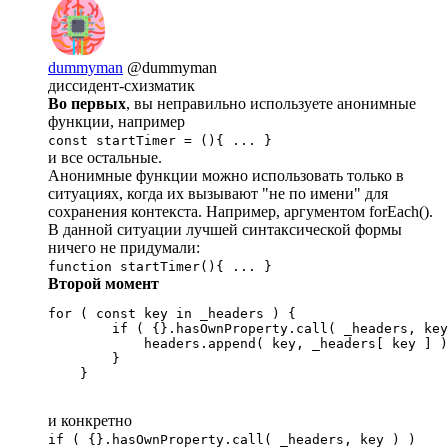
dummyman
@dummyman
диссидент-схизматик
Во первых
, вы неправильно используете анонимные
функции, например
const startTimer = (){ ... }
и все остальные.
Анонимные функции можно использовать только в
ситуациях, когда их вызывают "не по имени" для
сохранения контекста. Например, аргументом forEach().
В данной ситуации лучшей синтаксической формы
ничего не придумали:
function startTimer(){ ... }
Второй момент
for ( const key in _headers ) {

        if ( {}.hasOwnProperty.call( _headers, key
            headers.append( key, _headers[ key ] )
        }

    }
и конкретно
if ( {}.hasOwnProperty.call( _headers, key ) )