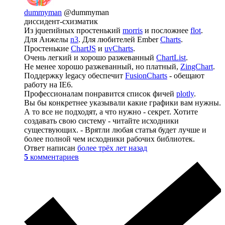
dummyman
@dummyman
диссидент-схизматик
Из jquerийных простенький
morris
и посложнее
flot
.
Для Анжелы
n3
. Для любителей Ember
Charts
.
Простенькие
ChartJS
и
uvCharts
.
Очень легкий и хорошо разжеванный
ChartList
.
Не менее хорошо разжеванный, но платный,
ZingChart
.
Поддержку legacy обеспечит
FusionCharts
- обещают
работу на IE6.
Профессионалам понравится список фичей
plotly
.
Вы бы конкретнее указывали какие графики вам нужны.
А то все не подходят, а что нужно - секрет. Хотите
создавать свою систему - читайте исходники
существующих. - Врятли любая статья будет лучше и
более полной чем исходники рабочих библиотек.
Ответ написан
более трёх лет назад
5
комментариев