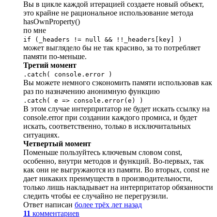
Вы в цикле каждой итерацией создаете новый объект,
это крайне не рациональное использование метода
hasOwnProperty()
по мне
if (_headers != null && !!_headers[key] )
может выглядело бы не так красиво, за то потребляет
памяти по-меньше.
Третий момент
.catch( console.error )
Вы можете немного сэкономить памяти использовав как
раз по назначению анонимную функцию
.catch( e => console.error(e) )
В этом случае интерпритатор не будет искать ссылку на
console.error при создании каждого промиса, и будет
искать, соответственно, только в исключитальных
ситуациях.
Четвертый момент
Поменьше пользуйтесь ключевым словом const,
особенно, внутри методов и функций. Во-первых, так
как они не выгружаются из памяти. Во вторых, const не
дает никаких преимуществ в производительности,
только лишь накладывает на интерпритатор обязанности
следить чтобы ее случайно не перегрузили.
Ответ написан
более трёх лет назад
11
комментариев