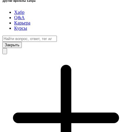
другие проекты хабра
Хабр
Q&A
Карьера
Курсы
Закрыть