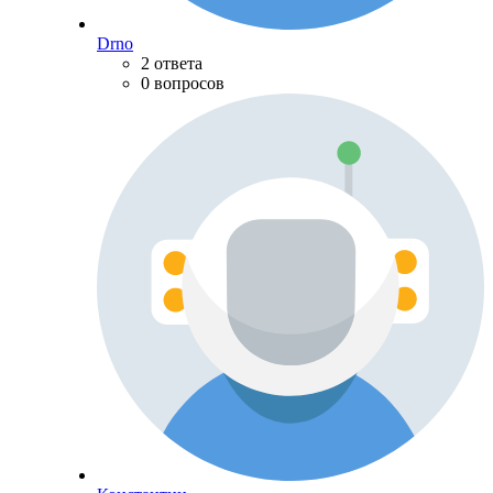
Drno
2 ответа
0 вопросов