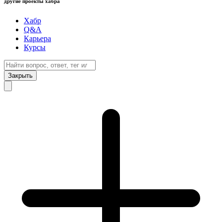
другие проекты хабра
Хабр
Q&A
Карьера
Курсы
Закрыть