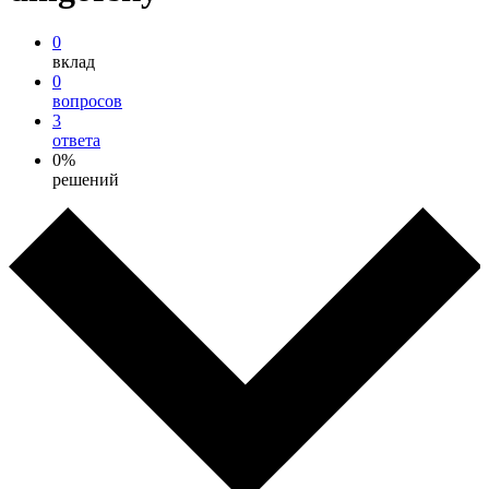
0
вклад
0
вопросов
3
ответа
0%
решений