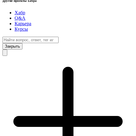
другие проекты хабра
Хабр
Q&A
Карьера
Курсы
Закрыть