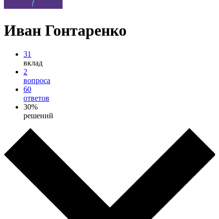
Иван Гонтаренко
31
вклад
2
вопроса
60
ответов
30%
решений