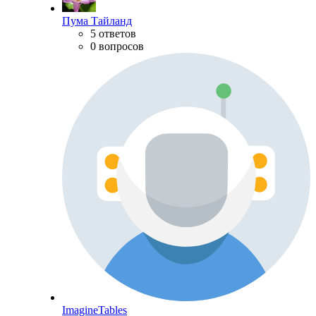
Пума Тайланд
5 ответов
0 вопросов
ImagineTables