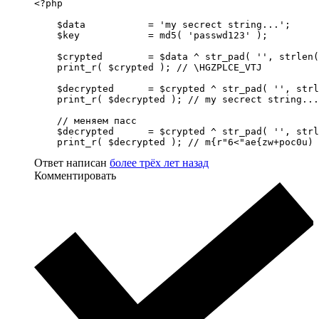
<?php

    $data           = 'my secrect string...';

    $key            = md5( 'passwd123' );

    $crypted        = $data ^ str_pad( '', strlen(
    print_r( $crypted ); // \HGZPLCE_VTJ

    $decrypted      = $crypted ^ str_pad( '', strl
    print_r( $decrypted ); // my secrect string...

    // меняем пасс

    $decrypted      = $crypted ^ str_pad( '', strl
    print_r( $decrypted ); // m{r"6<"ae{zw+poc0u)
Ответ написан
более трёх лет назад
Комментировать