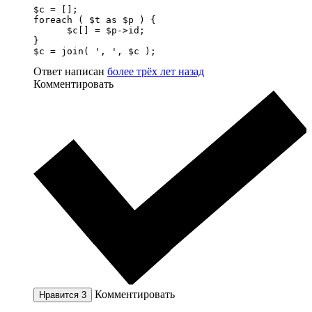
$c = [];

foreach ( $t as $p ) {

      $c[] = $p->id;

}

$c = join( ', ', $c );
Ответ написан
более трёх лет назад
Комментировать
Комментировать
Нравится
3