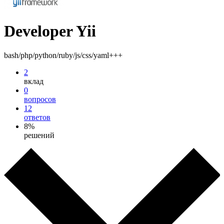
Developer Yii
bash/php/python/ruby/js/css/yaml+++
2
вклад
0
вопросов
12
ответов
8%
решений