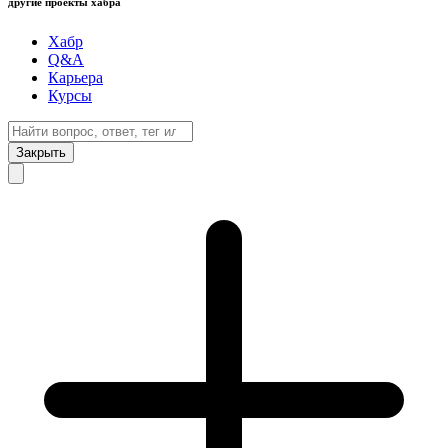
другие проекты хабра
Хабр
Q&A
Карьера
Курсы
Закрыть