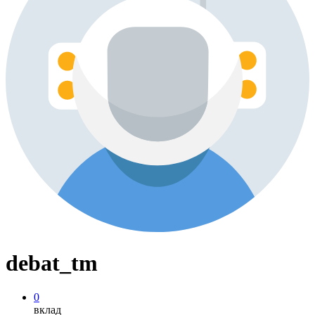
debat_tm
0
вклад