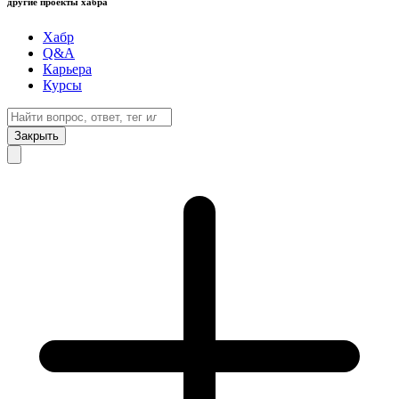
другие проекты хабра
Хабр
Q&A
Карьера
Курсы
Закрыть