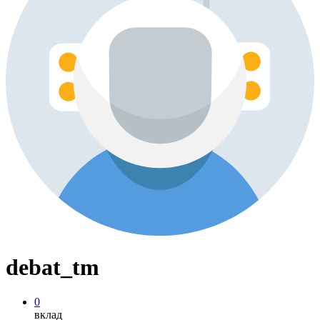
debat_tm
0
вклад