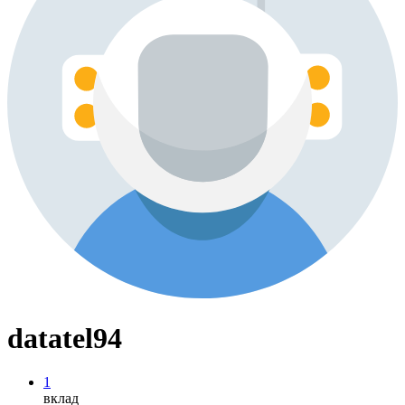
datatel94
1
вклад