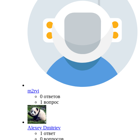
m2rvi
0 ответов
1 вопрос
Alexey Dmitriev
1 ответ
0 вопросов