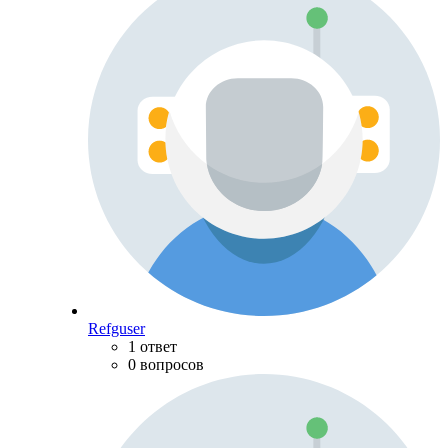
Refguser
1 ответ
0 вопросов