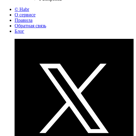
© Habr
О сервисе
Правила
Обратная связь
Блог