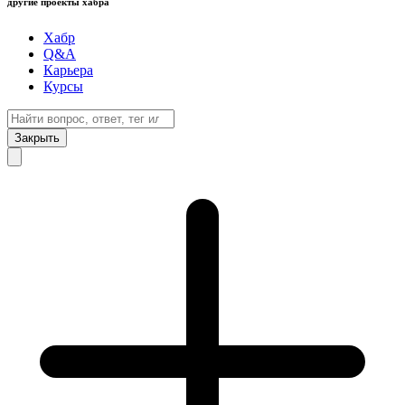
другие проекты хабра
Хабр
Q&A
Карьера
Курсы
Закрыть