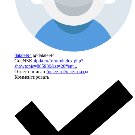
datatel94
@datatel94
GdeNSK
4pda.ru/forum/index.php?
showtopic=885980&st=20#ent...
Ответ написан
более трёх лет назад
Комментировать