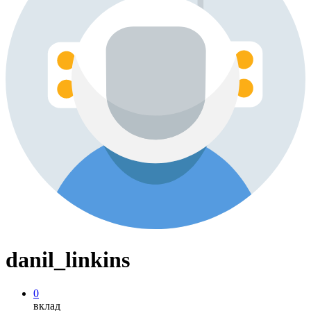
danil_linkins
0
вклад