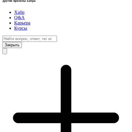
другие проекты хабра
Хабр
Q&A
Карьера
Курсы
Закрыть