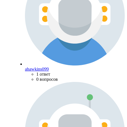
ahawkins099
1 ответ
0 вопросов