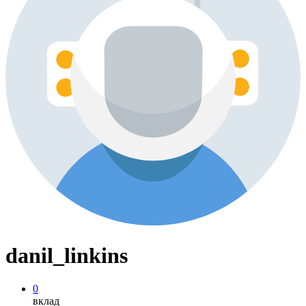
danil_linkins
0
вклад