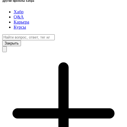
другие проекты хабра
Хабр
Q&A
Карьера
Курсы
Закрыть