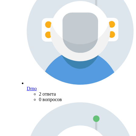
Drno
2 ответа
0 вопросов