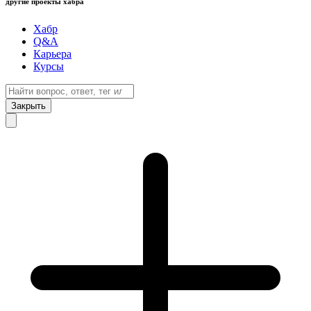
другие проекты хабра
Хабр
Q&A
Карьера
Курсы
Закрыть