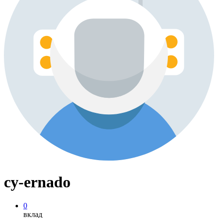
cy-ernado
0
вклад