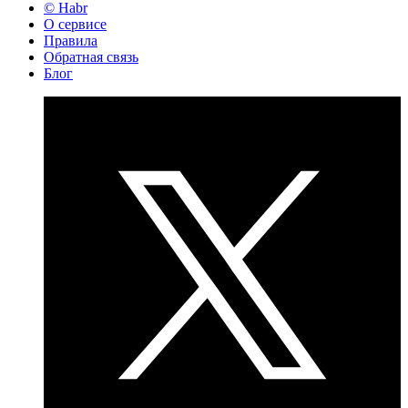
© Habr
О сервисе
Правила
Обратная связь
Блог