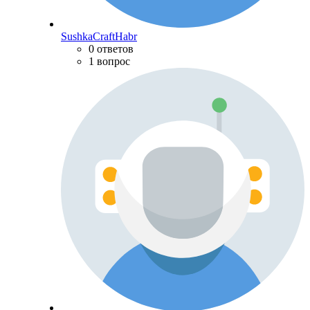
SushkaCraftHabr
0 ответов
1 вопрос