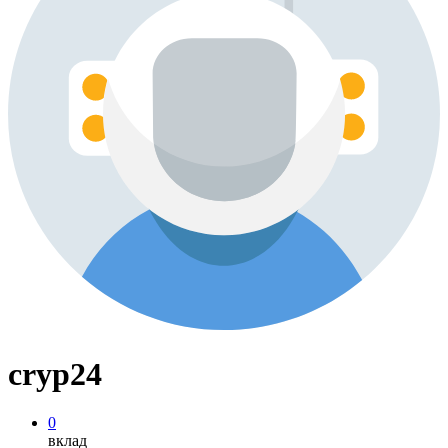
cryp24
0
вклад