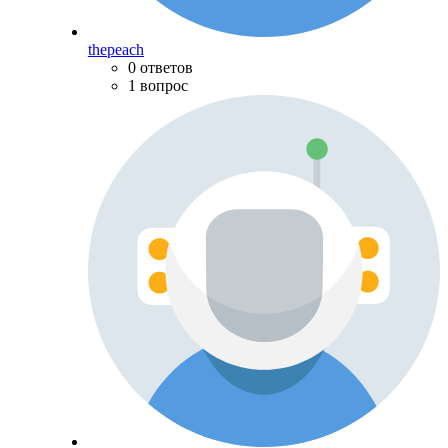
thepeach
0 ответов
1 вопрос