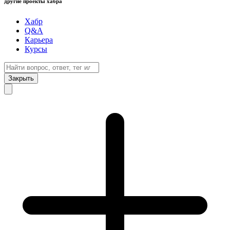
другие проекты хабра
Хабр
Q&A
Карьера
Курсы
Закрыть