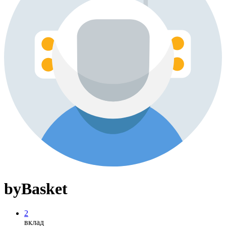
byBasket
2
вклад