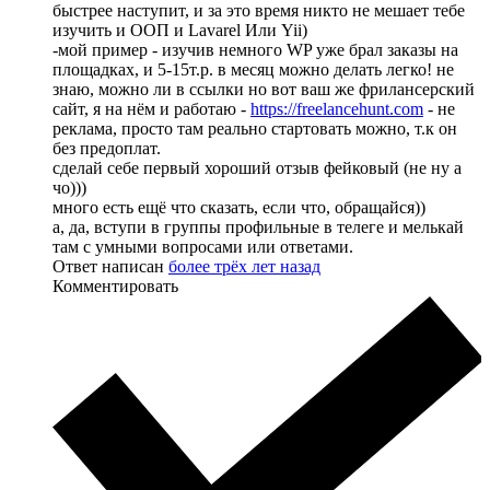
быстрее наступит, и за это время никто не мешает тебе
изучить и ООП и Lavarel Или Yii)
-мой пример - изучив немного WP уже брал заказы на
площадках, и 5-15т.р. в месяц можно делать легко! не
знаю, можно ли в ссылки но вот ваш же фрилансерский
сайт, я на нём и работаю -
https://freelancehunt.com
- не
реклама, просто там реально стартовать можно, т.к он
без предоплат.
сделай себе первый хороший отзыв фейковый (не ну а
чо)))
много есть ещё что сказать, если что, обращайся))
а, да, вступи в группы профильные в телеге и мелькай
там с умными вопросами или ответами.
Ответ написан
более трёх лет назад
Комментировать