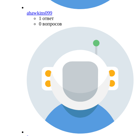
ahawkins099
1 ответ
0 вопросов