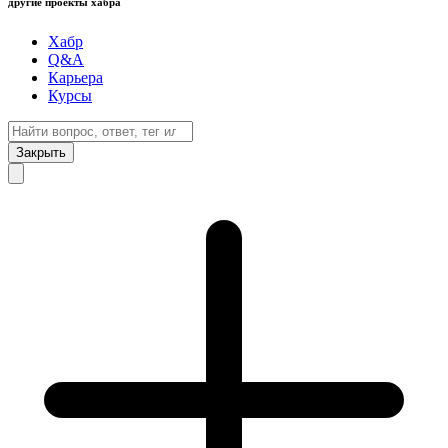
другие проекты хабра
Хабр
Q&A
Карьера
Курсы
Закрыть