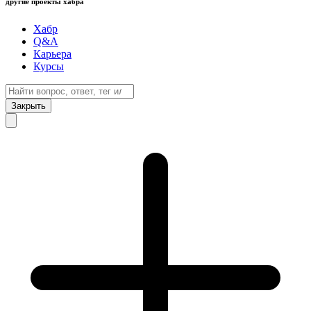
другие проекты хабра
Хабр
Q&A
Карьера
Курсы
Закрыть