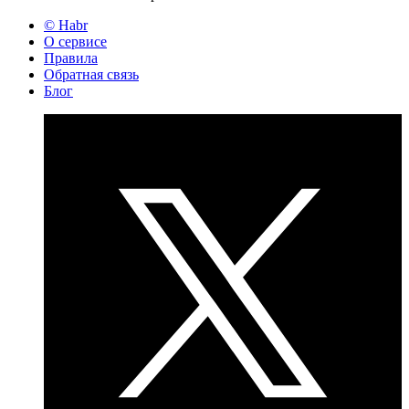
© Habr
О сервисе
Правила
Обратная связь
Блог