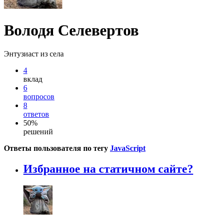
Володя Селевертов
Энтузиаст из села
4
вклад
6
вопросов
8
ответов
50%
решений
Ответы пользователя по тегу
JavaScript
Избранное на статичном сайте?