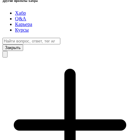
другие проекты хабра
Хабр
Q&A
Карьера
Курсы
Закрыть