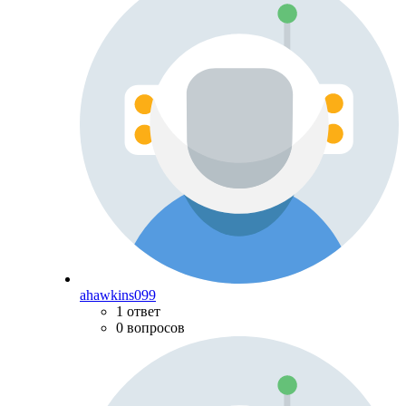
ahawkins099
1 ответ
0 вопросов