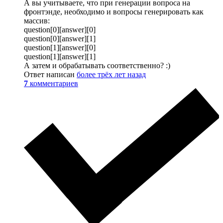
А вы учитываете, что при генерации вопроса на
фронтэнде, необходимо и вопросы генерировать как
массив:
question[0][answer][0]
question[0][answer][1]
question[1][answer][0]
question[1][answer][1]
А затем и обрабатывать соответственно? :)
Ответ написан
более трёх лет назад
7
комментариев