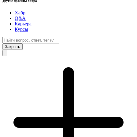
другие проекты хабра
Хабр
Q&A
Карьера
Курсы
Закрыть