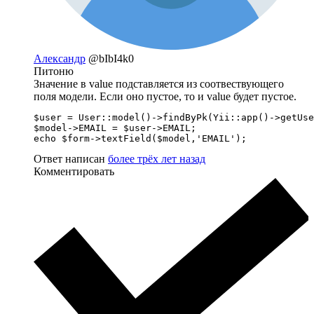
Александр
@bIbI4k0
Питоню
Значение в value подставляется из соотвествующего
поля модели. Если оно пустое, то и value будет пустое.
$user = User::model()->findByPk(Yii::app()->getUse
$model->EMAIL = $user->EMAIL;

echo $form->textField($model,'EMAIL');
Ответ написан
более трёх лет назад
Комментировать