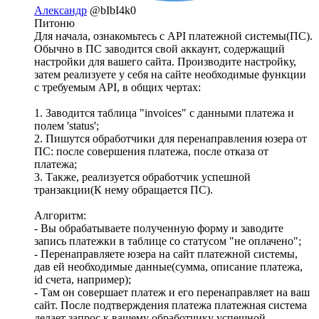
Александр
@bIbI4k0
Питоню
Для начала, ознакомьтесь с API платежной системы(ПС).
Обычно в ПС заводится свой аккаунт, содержащий
настройки для вашего сайта. Производите настройку,
затем реализуете у себя на сайте необходимые функции
с требуемым API, в общих чертах:
1. Заводится таблица "invoices" с данными платежа и
полем 'status';
2. Пишутся обработчики для перенаправления юзера от
ПС: после совершения платежа, после отказа от
платежа;
3. Также, реализуется обработчик успешной
транзакции(К нему обращается ПС).
Алгоритм:
- Вы обрабатываете полученную форму и заводите
запись платежки в таблице со статусом "не оплачено";
- Перенаправляете юзера на сайт платежной системы,
дав ей необходимые данные(сумма, описание платежа,
id счета, например);
- Там он совершает платеж и его перенаправляет на ваш
сайт. После подтверждения платежа платежная система
делает запрос к вашему обработчику успешной