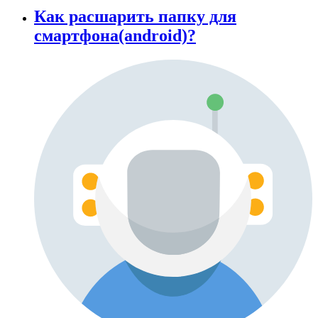
Как расшарить папку для
смартфона(android)?