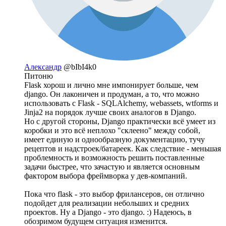
Александр
@bIbI4k0
Питоню
Flask хорош и лично мне импонирует больше, чем
django. Он лаконичен и продуман, а то, что можно
использовать с Flask - SQLAlchemy, webassets, wtforms и
Jinja2 на порядок лучше своих аналогов в Django.
Но с другой стороны, Django практически всё умеет из
коробки и это всё неплохо "склеено" между собой,
имеет единую и однообразную документацию, тучу
рецептов и надстроек/батареек. Как следствие - меньшая
проблемность и возможность решить поставленные
задачи быстрее, что зачастую и является основным
фактором выбора фреймворка у дев-компаний.
Пока что flask - это выбор фрилансеров, он отлично
подойдет для реализации небольших и средних
проектов. Ну а Django - это django. :) Надеюсь, в
обозримом будущем ситуация изменится.