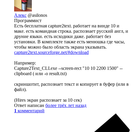
Алекс
@asilonos
Программист
Есть бесплатная capture2text. работает на винде 10 и
маке. есть командная строка. распознает русский англ, и
друние языки. есть исходики даже. работает без
установки. В комплекте также есть менюшка где часы,
чтобы можно было область экрана указывать.
capture2text.sourceforge.net/#download
Например:
Capture2Text_CLI.exe --screen-rect "10 10 2200 1500" --
clipboard ( или -o result.txt)
скриншотит, распознает текст и копирует в буфер (или в
файл).
(Hires экран распознает за 10 сек)
Ответ написан
более трёх лет назад
1
комментарий