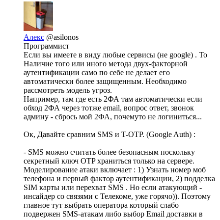
Алекс
@asilonos
Программист
Если вы имеете в виду любые сервисы (не google) . То
Наличие того или иного метода двух-факторной
аутентификации само по себе не делает его
автоматически более защищенным. Необходимо
рассмотреть модель угроз.
Например, там где есть 2ФА там автоматически если
обход 2ФА через тотже email, вопрос ответ, звонок
админу - сбрось мой 2ФА, почемуто не логиниться...
Ок, Давайте сравним SMS и T-OTP. (Google Auth) :
- SMS можно считать более безопасным поскольку
секретный ключ OTP храниться только на сервере.
Моделирование атаки включает : 1) Узнать номер моб
телефона и первый фактор аутентификации, 2) подделка
SIM карты или перехват SMS . Но если атакующий -
инсайдер со связями с Телекоме, уже горячо)). Поэтому
главное тут выбрать оператора который слабо
подвержен SMS-атакам либо выбор Email доставки в