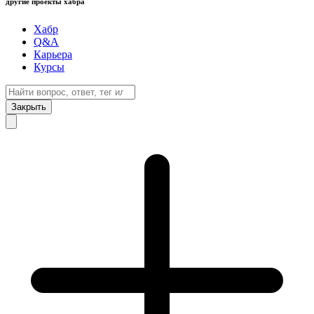
другие проекты хабра
Хабр
Q&A
Карьера
Курсы
Закрыть