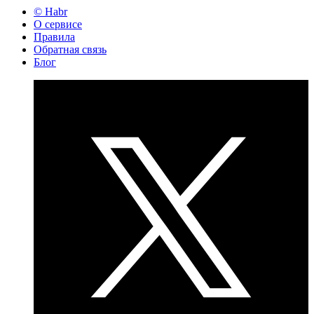
© Habr
О сервисе
Правила
Обратная связь
Блог