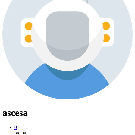
ascesa
0
вклад