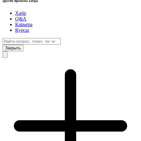
другие проекты хабра
Хабр
Q&A
Карьера
Курсы
Закрыть