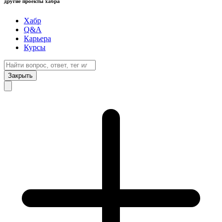
другие проекты хабра
Хабр
Q&A
Карьера
Курсы
Закрыть