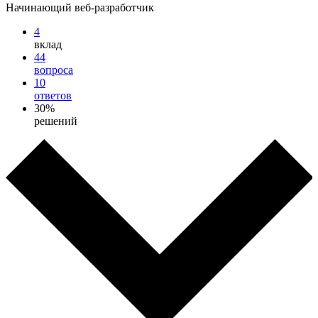
Начинающий веб-разработчик
4
вклад
44
вопроса
10
ответов
30%
решений