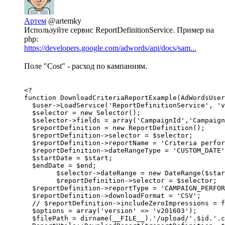
Артем
@artemky
Используйте сервис ReportDefinitionService. Пример на
php:
https://developers.google.com/adwords/api/docs/sam...
Поле "Cost" - расход по кампаниям.
<?

function DownloadCriteriaReportExample(AdWordsUser
  $user->LoadService('ReportDefinitionService', 'v
  $selector = new Selector();

  $selector->fields = array('CampaignId','Campaign
  $reportDefinition = new ReportDefinition();

  $reportDefinition->selector = $selector;

  $reportDefinition->reportName = 'Criteria perfor
  $reportDefinition->dateRangeType = 'CUSTOM_DATE'
  $startDate = $start;

  $endDate = $end;

	$selector->dateRange = new DateRange($startDate, $endDate);

	$reportDefinition->selector = $selector;

  $reportDefinition->reportType = 'CAMPAIGN_PERFOR
  $reportDefinition->downloadFormat = 'CSV';

  // $reportDefinition->includeZeroImpressions = f
  $options = array('version' => 'v201603');

  $filePath = dirname(__FILE__).'/upload/'.$id.'.c