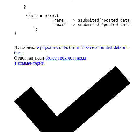
    }

     $data = array(

   		'name'  => $submited['posted_data']['name'],

   		'email' => $submited['posted_data']['email']

	);

}
Источник:
wptips.me/contact-form-7-save-submited-data-in-
the...
Ответ написан
более трёх лет назад
1
комментарий