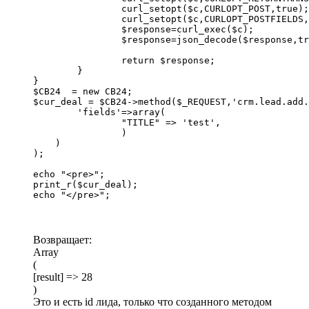
		curl_setopt($c,CURLOPT_POST,true);

		curl_setopt($c,CURLOPT_POSTFIELDS,http_build_query($params));

		$response=curl_exec($c);

		$response=json_decode($response,true);

		return $response;

	}

}

$CB24  = new CB24;

$cur_deal = $CB24->method($_REQUEST,'crm.lead.add.
	'fields'=>array(

		"TITLE" => 'test',

		)

    )

);

echo "<pre>";

print_r($cur_deal);

echo "</pre>";
Возвращает:
Array
(
[result] => 28
)
Это и есть id лида, только что созданного методом