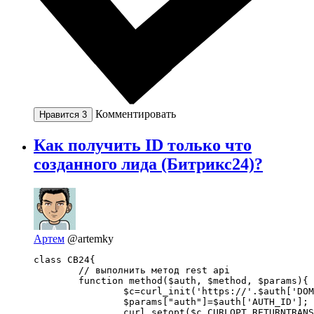
Комментировать
Нравится
3
Как получить ID только что
созданного лида (Битрикс24)?
Артем
@artemky
class CB24{

	// выполнить метод rest api

	function method($auth, $method, $params){

		$c=curl_init('https://'.$auth['DOMAIN'].'/rest/'.$method);

		$params["auth"]=$auth['AUTH_ID'];

		curl_setopt($c,CURLOPT_RETURNTRANSFER,true);
