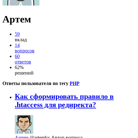
Артем
59
вклад
14
вопросов
60
ответов
62%
решений
Ответы пользователя по тегу
PHP
Как сформировать правило в
.htaccess для редиректа?
Артем
@artemky
Автор вопроса