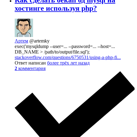
хостинге используя php?
Артем
@artemky
exec('mysqldump --user=... --password=... --host=...
DB_NAME > /path/to/output/file.sql');
stackoverflow.com/questions/6750531/using-a-php-fi...
Ответ написан
более трёх лет назад
2
комментария