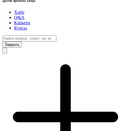
другие проекты хабра
Хабр
Q&A
Карьера
Курсы
Закрыть