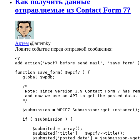
Как получить данные
отправляемые из Contact Form 7?
Артем
@artemky
Ловите событие перед отправкой сообщения:
<?

add_action('wpcf7_before_send_mail', 'save_form' )
function save_form( $wpcf7 ) {

   global $wpdb;

   /*

    Note: since version 3.9 Contact Form 7 has rem
    and now we use an API to get the posted data.

   */

   $submission = WPCF7_Submission::get_instance();

   if ( $submission ) {

       $submited = array();

       $submited['title'] = $wpcf7->title();

       $submited['posted_data'] = $submission->get