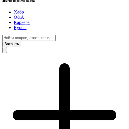
другие проекты хабра
Хабр
Q&A
Карьера
Курсы
Закрыть