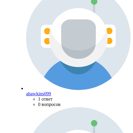
ahawkins099
1 ответ
0 вопросов