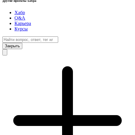
другие проекты хабра
Хабр
Q&A
Карьера
Курсы
Закрыть