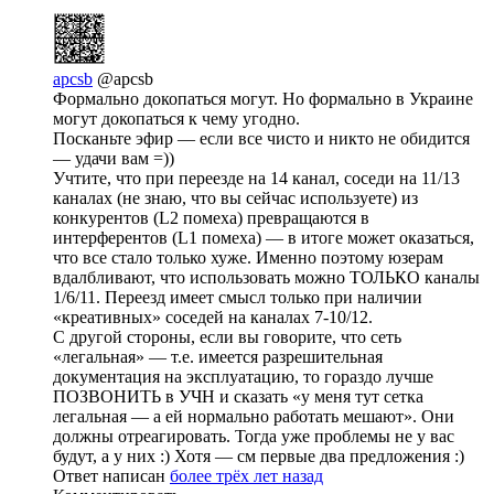
apcsb
@apcsb
Формально докопаться могут. Но формально в Украине
могут докопаться к чему угодно.
Посканьте эфир — если все чисто и никто не обидится
— удачи вам =))
Учтите, что при переезде на 14 канал, соседи на 11/13
каналах (не знаю, что вы сейчас используете) из
конкурентов (L2 помеха) превращаются в
интерферентов (L1 помеха) — в итоге может оказаться,
что все стало только хуже. Именно поэтому юзерам
вдалбливают, что использовать можно ТОЛЬКО каналы
1/6/11. Переезд имеет смысл только при наличии
«креативных» соседей на каналах 7-10/12.
С другой стороны, если вы говорите, что сеть
«легальная» — т.е. имеется разрешительная
документация на эксплуатацию, то гораздо лучше
ПОЗВОНИТЬ в УЧН и сказать «у меня тут сетка
легальная — а ей нормально работать мешают». Они
должны отреагировать. Тогда уже проблемы не у вас
будут, а у них :) Хотя — см первые два предложения :)
Ответ написан
более трёх лет назад