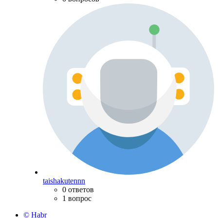
taishakutennn
0 ответов
1 вопрос
© Habr