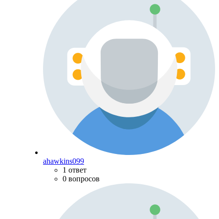
ahawkins099
1 ответ
0 вопросов