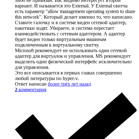
либо не привязан. Вас видимо интересует второй
вариант. И называется это External. У External свитча
есть параметр "allow management operating system to share
this network". Который делает именно то, что написано.
Ставите галочку и в системе виден сетевой адаптер,
пакетики ходят. Убираете, и система перестает
взаимодействовать с сетевым адаптером. А адаптер
будет виден только виртуальным машинам
подключенным к виртуальному свитчу.
Microsoft рекомендует не использовать один сетевой
адаптер для виртуалок и управления. MS рекомендует
выделить один физический интерфейс исключительно
для управления.
Это все описывается в первых главах совершенно
любой литературы по hyper-v.
Ответ написан
более трёх лет назад
2
комментария