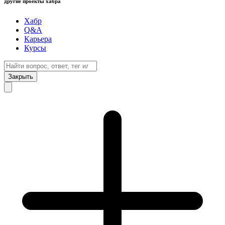
другие проекты хабра
Хабр
Q&A
Карьера
Курсы
Закрыть