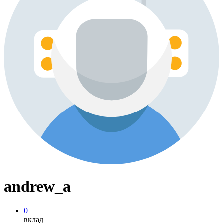
andrew_a
0
вклад