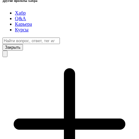
другие проекты хабра
Хабр
Q&A
Карьера
Курсы
Закрыть