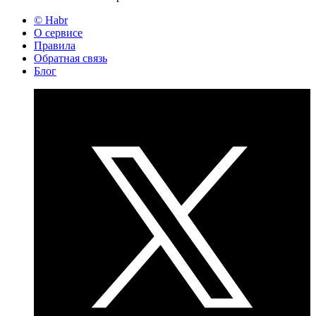
© Habr
О сервисе
Правила
Обратная связь
Блог