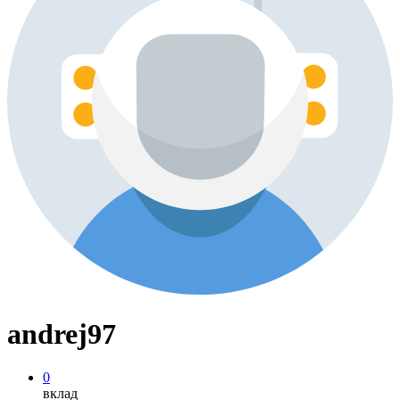
andrej97
0
вклад