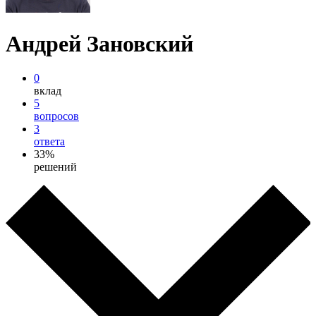
Андрей Зановский
0
вклад
5
вопросов
3
ответа
33%
решений