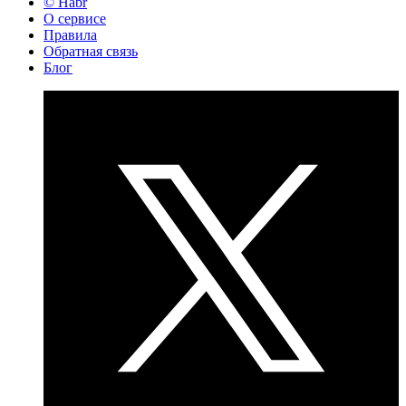
© Habr
О сервисе
Правила
Обратная связь
Блог