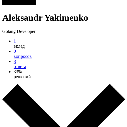
Aleksandr Yakimenko
Golang Developer
1
вклад
0
вопросов
3
ответа
33%
решений