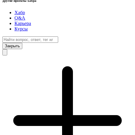
другие проекты хабра
Хабр
Q&A
Карьера
Курсы
Закрыть