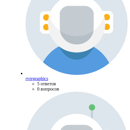
rvregraphics
5 ответов
0 вопросов