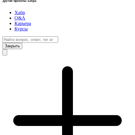
другие проекты хабра
Хабр
Q&A
Карьера
Курсы
Закрыть