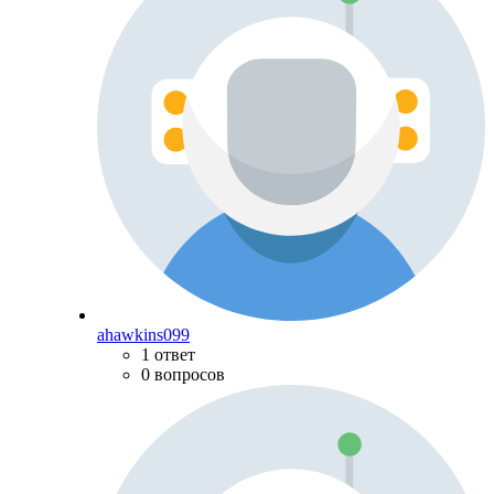
ahawkins099
1 ответ
0 вопросов