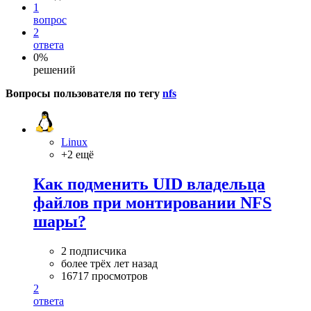
1
вопрос
2
ответа
0%
решений
Вопросы пользователя по тегу
nfs
Linux
+2 ещё
Как подменить UID владельца
файлов при монтировании NFS
шары?
2 подписчика
более трёх лет назад
16717 просмотров
2
ответа