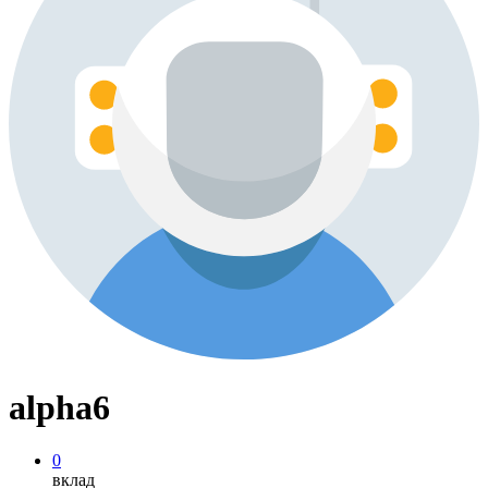
alpha6
0
вклад