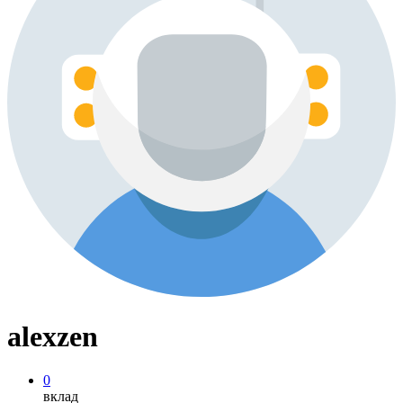
alexzen
0
вклад