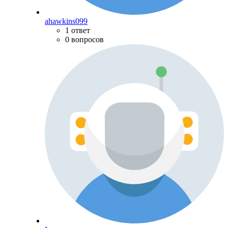
ahawkins099
1 ответ
0 вопросов