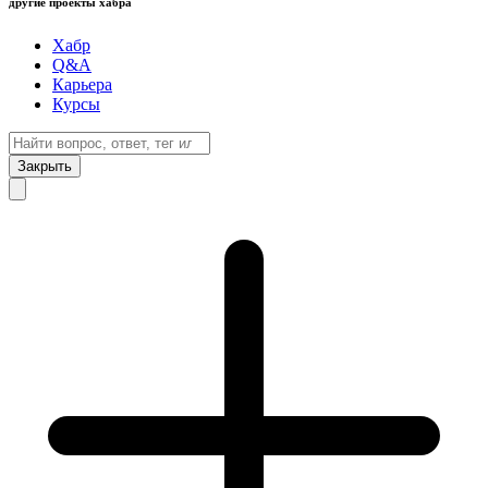
другие проекты хабра
Хабр
Q&A
Карьера
Курсы
Закрыть