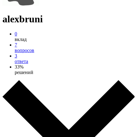
alexbruni
0
вклад
7
вопросов
3
ответа
33%
решений