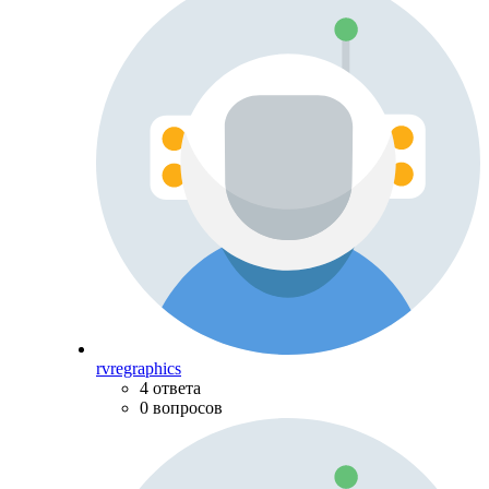
rvregraphics
4 ответа
0 вопросов