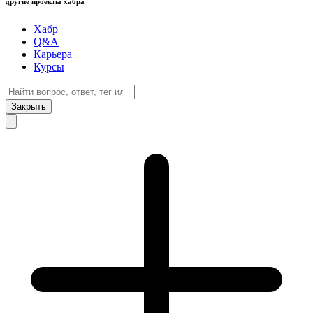
другие проекты хабра
Хабр
Q&A
Карьера
Курсы
Закрыть