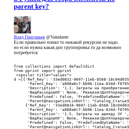
parent key?
Влад Григорьев
@Vaindante
Если правильно понял то никакой рекурсии не надо.
но если нужна какая доп группировка то да возможно
потребуется
from collections import defaultdict

from pprint import pprint

 <spoiler title="values">

d =[{'Ref_Key': '33ed0832-9697-11eb-8568-18c04d035
      'Parent_Key': 'a888a6c7-bb96-11ea-834d-f0795
      'Description': '1.1. Затраты на приобретение
      'ВидРасходовНУ': None, 'РеквизитДопУпорядочи
      'Predefined': False, 'PredefinedDataName': '
      'Parent@navigationLinkUrl': "Catalog_СтатьиЗ
     {'Ref_Key': '33ed0834-9697-11eb-8568-18c04d03
      'Parent_Key': 'a888a6c7-bb96-11ea-834d-f0795
      'Description': '1.5. Затраты на аренду ЗУ ',
      'ВидРасходовНУ': None, 'РеквизитДопУпорядочи
      'Predefined': False, 'PredefinedDataName': '
      'Parent@navigationLinkUrl': "Catalog_СтатьиЗ