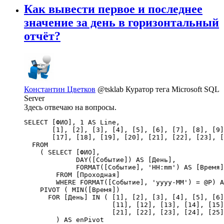
Как вывести первое и последнее
значение за день в горизонтальный
отчёт?
Константин Цветков
@tsklab
Куратор тега Microsoft SQL
Server
Здесь отвечаю на вопросы.
SELECT [ФИО], 1 AS Line,

       [1], [2], [3], [4], [5], [6], [7], [8], [9]
       [17], [18], [19], [20], [21], [22], [23], [
  FROM 

    ( SELECT [ФИО], 

             DAY([Событие]) AS [День],

             FORMAT([Событие], 'HH:mm') AS [Время]

        FROM [Проходная]

        WHERE FORMAT([Событие], 'yyyy-MM') = @P) A
    PIVOT ( MIN([Время])

      FOR [День] IN ( [1], [2], [3], [4], [5], [6]
                      [11], [12], [13], [14], [15]
                      [21], [22], [23], [24], [25]
        ) AS enPivot
