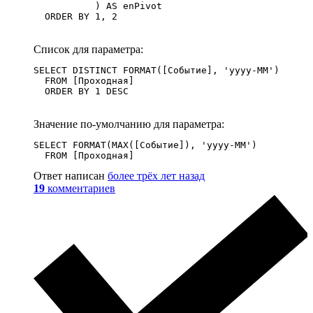
           ) AS enPivot

  ORDER BY 1, 2
Список для параметра:
SELECT DISTINCT FORMAT([Событие], 'yyyy-MM')

  FROM [Проходная]

  ORDER BY 1 DESC
Значение по-умолчанию для параметра:
SELECT FORMAT(MAX([Событие]), 'yyyy-MM')

  FROM [Проходная]
Ответ написан
более трёх лет назад
19
комментариев