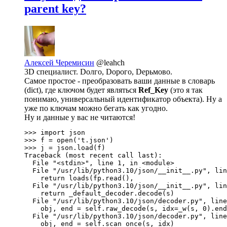
parent key?
Алексей Черемисин
@leahch
3D специалист. Dолго, Dорого, Dерьмово.
Самое простое - преобразовать ваши данные в словарь
(dict), где ключом будет являться
Ref_Key
(это я так
понимаю, универсальный идентификатор объекта). Ну а
уже по ключам можно бегать как угодно.
Ну и данные у вас не читаются!
>>> import json

>>> f = open('t.json')

>>> j = json.load(f)

Traceback (most recent call last):

  File "<stdin>", line 1, in <module>

  File "/usr/lib/python3.10/json/__init__.py", lin
    return loads(fp.read(),

  File "/usr/lib/python3.10/json/__init__.py", lin
    return _default_decoder.decode(s)

  File "/usr/lib/python3.10/json/decoder.py", line
    obj, end = self.raw_decode(s, idx=_w(s, 0).end
  File "/usr/lib/python3.10/json/decoder.py", line
    obj, end = self.scan_once(s, idx)
