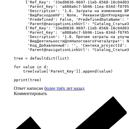
     {'Ref_Key': '33ed0836-9697-11eb-8568-18c04d03
      'Parent_Key': 'a888a6c7-bb96-11ea-834d-f0795
      'Description': '1.6. Затраты на изменение ВР
      'ВидРасходовНУ': None, 'РеквизитДопУпорядочи
      'Predefined': False, 'PredefinedDataName': '
      'Parent@navigationLinkUrl': "Catalog_СтатьиЗ
     {'Ref_Key': '33ed0838-9697-11eb-8568-18c04d03
      'Parent_Key': 'a888a6c7-bb96-11ea-834d-f0795
      'Description': '1.8. Прочие затраты на улучш
      'ВидДеятельностиДляНалоговогоУчетаЗатрат': N
      'Код_Добавленный': '', 'Синтека_projectId': 
      'Parent@navigationLinkUrl': "Catalog_СтатьиЗ
tree = defaultdict(list)

for value in d:

    tree[value['Parent_Key']].append(value)

pprint(tree)
Ответ написан
более трёх лет назад
Комментировать