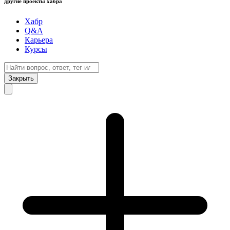
другие проекты хабра
Хабр
Q&A
Карьера
Курсы
Закрыть