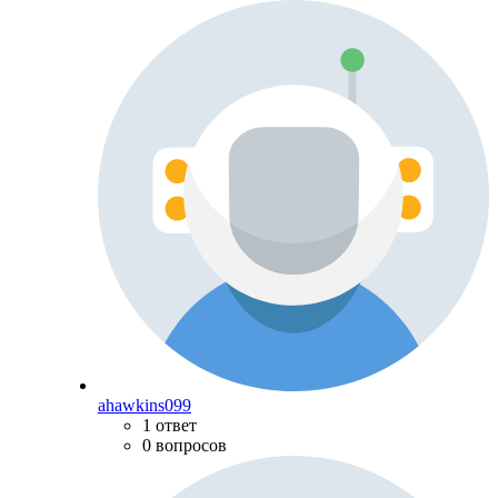
ahawkins099
1 ответ
0 вопросов