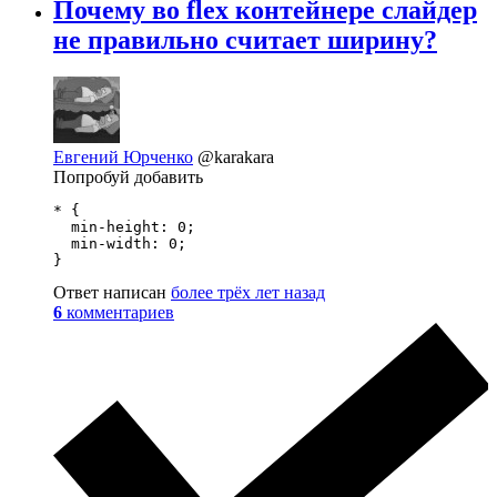
Почему во flex контейнере слайдер
не правильно считает ширину?
Евгений Юрченко
@karakara
Попробуй добавить
* {

  min-height: 0;

  min-width: 0;

}
Ответ написан
более трёх лет назад
6
комментариев