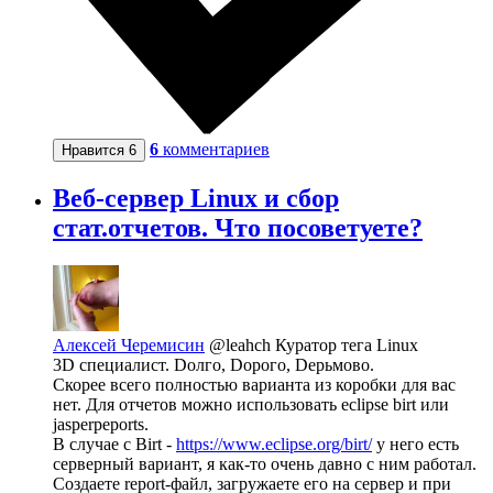
6
комментариев
Нравится
6
Веб-сервер Linux и сбор
стат.отчетов. Что посоветуете?
Алексей Черемисин
@leahch
Куратор тега Linux
3D специалист. Dолго, Dорого, Dерьмово.
Скорее всего полностью варианта из коробки для вас
нет. Для отчетов можно использовать eclipse birt или
jasperpeports.
В случае с Birt -
https://www.eclipse.org/birt/
у него есть
серверный вариант, я как-то очень давно с ним работал.
Создаете report-файл, загружаете его на сервер и при