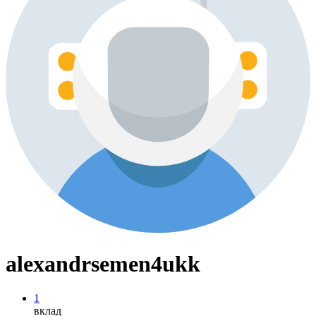
alexandrsemen4ukk
1
вклад