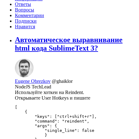
Ответы
Вопросы
Комментарии
Подписки
Нравится
Автоматическое выравнивание
html кода SublimeText 3?
Eugene Obrezkov
@ghaiklor
NodeJS TechLead
Используйте хоткеи на Reindent.
Открываете User Hotkeys и пишите
[

    {

        "keys": ["ctrl+shift+r"],

        "command": "reindent",

        "args": {

            "single_line": false

            }
