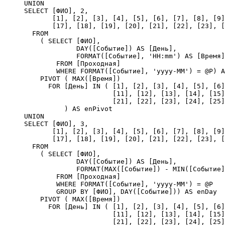
UNION

SELECT [ФИО], 2,

       [1], [2], [3], [4], [5], [6], [7], [8], [9]
       [17], [18], [19], [20], [21], [22], [23], [
  FROM 

    ( SELECT [ФИО], 

             DAY([Событие]) AS [День],

             FORMAT([Событие], 'HH:mm') AS [Время]

        FROM [Проходная]

        WHERE FORMAT([Событие], 'yyyy-MM') = @P) A
    PIVOT ( MAX([Время])

      FOR [День] IN ( [1], [2], [3], [4], [5], [6]
                      [11], [12], [13], [14], [15]
                      [21], [22], [23], [24], [25]
          ) AS enPivot

UNION

SELECT [ФИО], 3,

       [1], [2], [3], [4], [5], [6], [7], [8], [9]
       [17], [18], [19], [20], [21], [22], [23], [
  FROM 

    ( SELECT [ФИО],

             DAY([Событие]) AS [День],

             FORMAT(MAX([Событие]) - MIN([Событие]
        FROM [Проходная]

        WHERE FORMAT([Событие], 'yyyy-MM') = @P

        GROUP BY [ФИО], DAY([Событие])) AS enDay

    PIVOT ( MAX([Время])

      FOR [День] IN ( [1], [2], [3], [4], [5], [6]
                      [11], [12], [13], [14], [15]
                      [21], [22], [23], [24], [25]