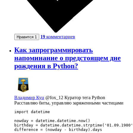
19
комментариев
Нравится
1
Как запрограммировать
напоминание о предстоящем дне
рождения в Python?
Владимир Куц
@fox_12
Куратор тега Python
Расставляю биты, управляю заряженными частицами
import datetime

nowday = datetime.datetime.now()

birthday = datetime.datetime.strptime('01.09.1980'
difference = (nowday - birthday).days
