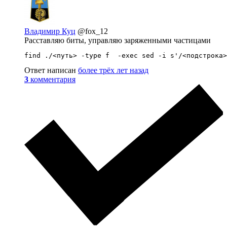
Владимир Куц
@fox_12
Расставляю биты, управляю заряженными частицами
find ./<путь> -type f  -exec sed -i s'/<подстрока>
Ответ написан
более трёх лет назад
3
комментария