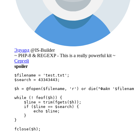
Эдуард
@IS-Builder
~ PHP-8 & REGEXP - This is a really powerful kit ~
Сергей
spoiler
$filename = 'test.txt';

$search = 43343443;

$h = @fopen($filename, 'r') or die("Файл '$filenam
while (! feof($h)) {

    $line = trim(fgets($h));

    if ($line == $search) {

        echo $line;

    }

}

fclose($h);