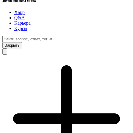
другие проекты хабра
Хабр
Q&A
Карьера
Курсы
Закрыть