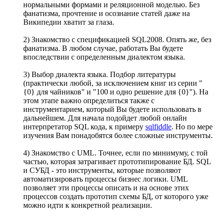
нормальными формами и реляционной моделью. Без
фанатизма, прочтение и осознание статей даже на
Википедии хватит за глаза.
2) Знакомство с спецификацией SQL2008. Опять же, без
фанатизма. В любом случае, работать Вы будете
впоследствии с определенным диалектом языка.
3) Выбор диалекта языка. Подбор литературы
(практически любой, за исключением книг из серии "
{0} для чайников" и "100 и одно решение для {0}"). На
этом этапе важно определиться также с
инструментарием, который Вы будете использовать в
дальнейшем. Для начала подойдет любой онлайн
интерпретатор SQL кода, к примеру
sqlfiddle
. Но по мере
изучения Вам понадобятся более сложные инструменты.
4) Знакомство с UML. Точнее, если по минимуму, с той
частью, которая затрагивает прототипирование БД. SQL
и СУБД - это инструменты, которые позволяют
автоматизировать процессы бизнес логики. UML
позволяет эти процессы описать и на основе этих
процессов создать прототип схемы БД, от которого уже
можно идти к конкретной реализации.