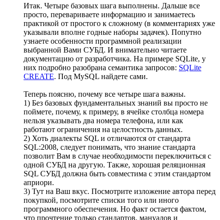
Итак. Четыре базовых шага выполнены. Дальше все
просто, перевариваете информацию и занимаетесь
практикой от простого к сложному (в комментариях уже
указывали вполне годные наборы задачек). Попутно
узнаете особенности программной реализации
выбранной Вами СУБД. И внимательно читаете
документацию от разработчика. На примере SQLite, у
них подробно разобрана семантика запросов:
SQLite
CREATE
. Под MySQL найдете сами.
Теперь поясню, почему все четыре шага важны.
1) Без базовых фундаментальных знаний вы просто не
поймете, почему, к примеру, в ячейке столбца номера
нельзя указывать два номера телефона, или как
работают ограничения на целостность данных.
2) Хоть диалекты SQL и отличаются от стандарта
SQL:2008, следует понимать, что знание стандарта
позволит Вам в случае необходимости переключиться с
одной СУБД на другую. Также, хорошая реляционная
SQL СУБД должна быть совместима с этим стандартом
априори.
3) Тут на Ваш вкус. Посмотрите изложение автора перед
покупкой, посмотрите списки того или иного
программного обеспечения. Но факт остается фактом,
что прочтение только стандартов, мануалов и