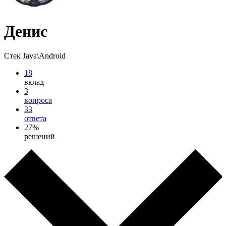
Денис
Стек Java\Android
18
вклад
3
вопроса
33
ответа
27%
решений