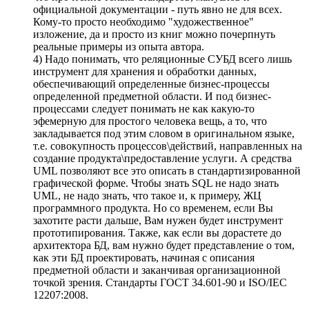
официальной документации - путь явно не для всех.
Кому-то просто необходимо "художественное"
изложение, да и просто из книг можно почерпнуть
реальные примеры из опыта автора.
4) Надо понимать, что реляционные СУБД всего лишь
инструмент для хранения и обработки данных,
обеспечивающий определенные бизнес-процессы
определенной предметной области. И под бизнес-
процессами следует понимать не как какую-то
эфемерную для простого человека вещь, а то, что
закладывается под этим словом в оригинальном языке,
т.е. совокупность процессов\действий, направленных на
создание продукта\предоставление услуги. А средства
UML позволяют все это описать в стандартизированной
графической форме. Чтобы знать SQL не надо знать
UML, не надо знать, что такое и, к примеру, ЖЦ
программного продукта. Но со временем, если Вы
захотите расти дальше, Вам нужен будет инструмент
прототипирования. Также, как если вы дорастете до
архитектора БД, вам нужно будет представление о том,
как эти БД проектировать, начиная с описания
предметной области и заканчивая организационной
точкой зрения. Стандарты ГОСТ 34.601-90 и ISO/IEC
12207:2008.