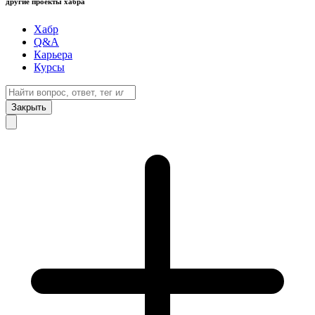
другие проекты хабра
Хабр
Q&A
Карьера
Курсы
Закрыть