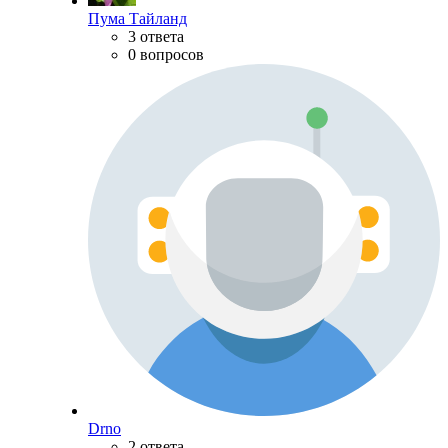
Пума Тайланд
3 ответа
0 вопросов
Drno
2 ответа