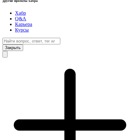
другие проекты хабра
Хабр
Q&A
Карьера
Курсы
Закрыть