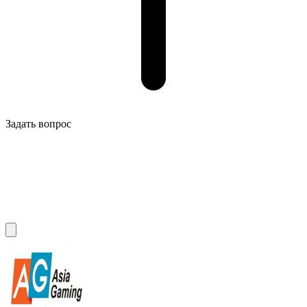
Задать вопрос