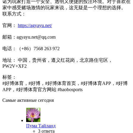
诺为玩家打造一个安全、透明又便捷的投注环境。对于喜欢在
家中感受赌场激情的玩家来说，这无疑是一个理想的选择。
联系方式：
官网：
https://agyayu.net/
邮箱：agyayu.net@qq.com
电话：（+86）7568 263 972
地址： 中国，贵州省，遵义红花岗，北京路住宅区，
PW2V+XF2
标签：
#好博体育，#好博，#好博体育首页，#好博体育APP，#好博
APP，#好博体育官方网站 #haobosports
Самые активные сегодня
Пума Тайланд
3 ответа