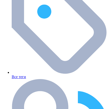
Все теги