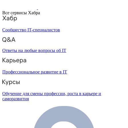
Все сервисы Хабра
Сообщество IT-специалистов
Ответы на любые вопросы об IT
Профессиональное развитие в IT
Обучение для смены профессии, роста в карьере и
саморазвития