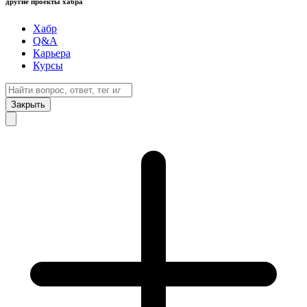
другие проекты хабра
Хабр
Q&A
Карьера
Курсы
Закрыть