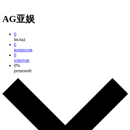
AG亚娱
0
вклад
0
вопросов
0
ответов
0%
решений