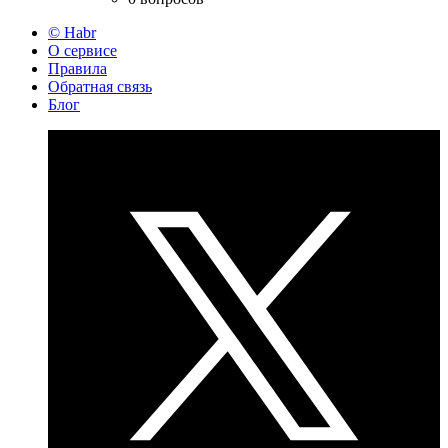
© Habr
О сервисе
Правила
Обратная связь
Блог