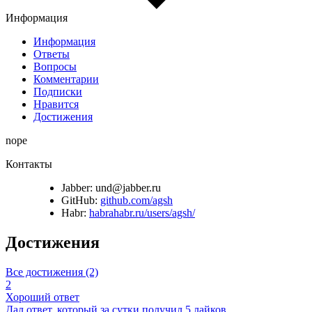
Информация
Информация
Ответы
Вопросы
Комментарии
Подписки
Нравится
Достижения
nope
Контакты
Jabber:
und@jabber.ru
GitHub:
github.com/agsh
Habr:
habrahabr.ru/users/agsh/
Достижения
Все достижения (2)
2
Хороший ответ
Дал ответ, который за сутки получил 5 лайков