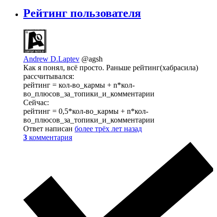
Рейтинг пользователя
Andrew D.Laptev
@agsh
Как я понял, всё просто. Раньше рейтинг(хабрасила)
рассчитывался:
рейтинг = кол-во_кармы + n*кол-
во_плюсов_за_топики_и_комментарии
Сейчас:
рейтинг = 0,5*кол-во_кармы + n*кол-
во_плюсов_за_топики_и_комментарии
Ответ написан
более трёх лет назад
3
комментария