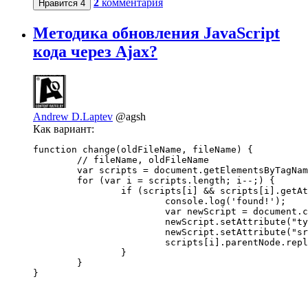
2
комментария
Нравится
4
Методика обновления JavaScript
кода через Ajax?
Andrew D.Laptev
@agsh
Как вариант:
function change(oldFileName, fileName) {

	// fileName, oldFileName

	var scripts = document.getElementsByTagName('script');

	for (var i = scripts.length; i--;) {

		if (scripts[i] && scripts[i].getAttribute('src')!=null && scripts[i].getAttribute('src').indexOf(oldFileName)!=-1){

			console.log('found!');

			var newScript = document.createElement('script');

			newScript.setAttribute("type","text/javascript");

			newScript.setAttribute("src", fileName);

			scripts[i].parentNode.replaceChild(newScript, scripts[i]);

		}

	}
