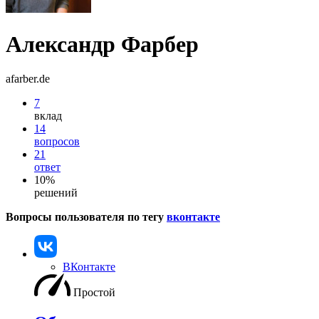
Александр Фарбер
afarber.de
7
вклад
14
вопросов
21
ответ
10%
решений
Вопросы пользователя по тегу
вконтакте
ВКонтакте
Простой