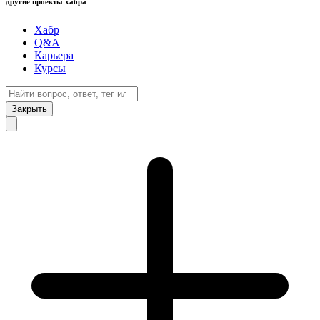
другие проекты хабра
Хабр
Q&A
Карьера
Курсы
Закрыть