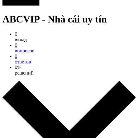
ABCVIP - Nhà cái uy tín
0
вклад
0
вопросов
0
ответов
0%
решений