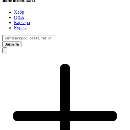
другие проекты хабра
Хабр
Q&A
Карьера
Курсы
Закрыть