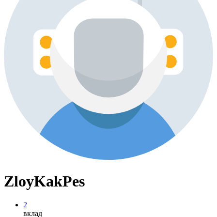
ZloyKakPes
2
вклад