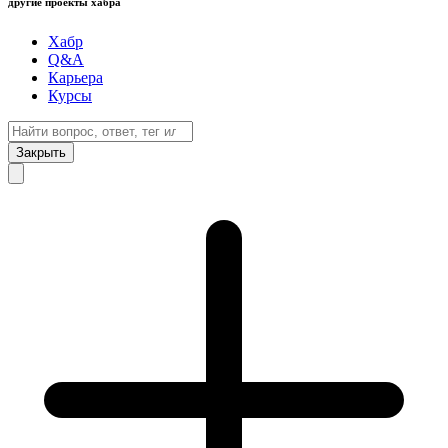
другие проекты хабра
Хабр
Q&A
Карьера
Курсы
Закрыть