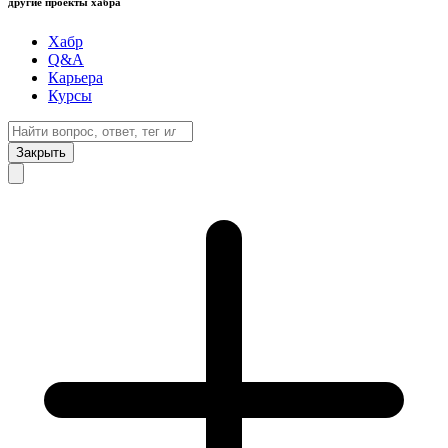
другие проекты хабра
Хабр
Q&A
Карьера
Курсы
Закрыть