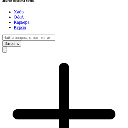
другие проекты хабра
Хабр
Q&A
Карьера
Курсы
Закрыть