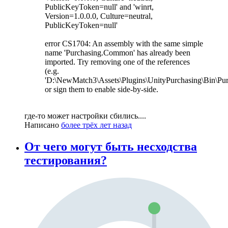
PublicKeyToken=null' and 'winrt,
Version=1.0.0.0, Culture=neutral,
PublicKeyToken=null'
error CS1704: An assembly with the same simple
name 'Purchasing.Common' has already been
imported. Try removing one of the references
(e.g.
'D:\NewMatch3\Assets\Plugins\UnityPurchasing\Bin\Pu
or sign them to enable side-by-side.
где-то может настройки сбились....
Написано
более трёх лет назад
От чего могут быть несходства
тестирования?