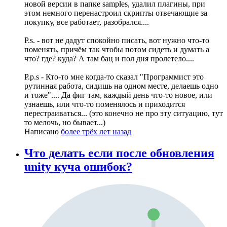
новой версии в папке samples, удалил плагины, при
этом немного перенастроил скрипты отвечающие за
покупку, все работает, разобрался....
P.s. - вот не дадут спокойно писать, вот нужно что-то
поменять, причём так чтобы потом сидеть и думать а
что? где? куда? А там бац и пол дня пролетело....
P.p.s - Кто-то мне когда-то сказал "Программист это
рутинная работа, сидишь на одном месте, делаешь одно
и тоже".... Да фиг там, каждый день что-то новое, или
узнаешь, или что-то поменялось и приходится
перестраиваться... (это конечно не про эту ситуацию, тут
то мелочь, но бывает...)
Написано
более трёх лет назад
Что делать если после обновления
unity куча ошибок?