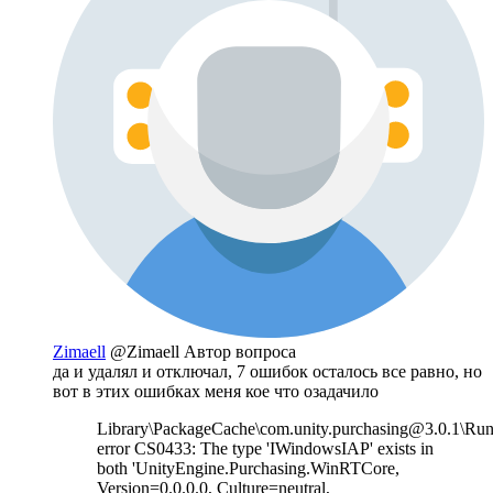
Zimaell
@Zimaell
Автор вопроса
да и удалял и отключал, 7 ошибок осталось все равно, но
вот в этих ошибках меня кое что озадачило
Library\PackageCache\com.unity.purchasing@3.0.1\Run
error CS0433: The type 'IWindowsIAP' exists in
both 'UnityEngine.Purchasing.WinRTCore,
Version=0.0.0.0, Culture=neutral,