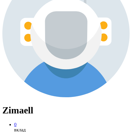
Zimaell
0
вклад