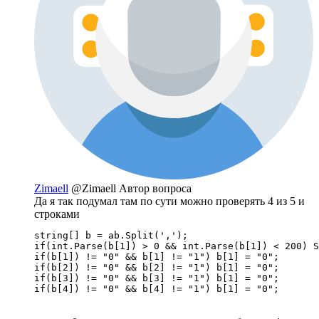
Zimaell
@Zimaell
Автор вопроса
Да я так подумал там по сути можно проверять 4 из 5 и
строками
string[] b = ab.Split(',');

if(int.Parse(b[1]) > 0 && int.Parse(b[1]) < 200) S
if(b[1]) != "0" && b[1] != "1") b[1] = "0";

if(b[2]) != "0" && b[2] != "1") b[1] = "0";

if(b[3]) != "0" && b[3] != "1") b[1] = "0";

if(b[4]) != "0" && b[4] != "1") b[1] = "0";