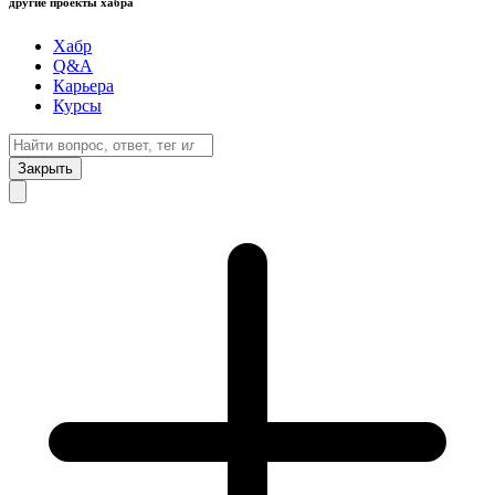
другие проекты хабра
Хабр
Q&A
Карьера
Курсы
Закрыть