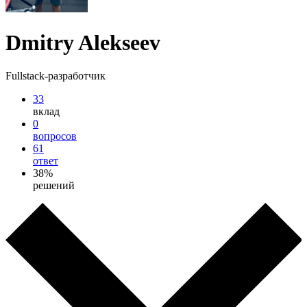
Dmitry Alekseev
Fullstack-разработчик
33
вклад
0
вопросов
61
ответ
38%
решений