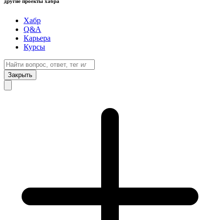
другие проекты хабра
Хабр
Q&A
Карьера
Курсы
Закрыть