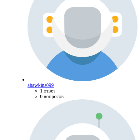
ahawkins099
1 ответ
0 вопросов