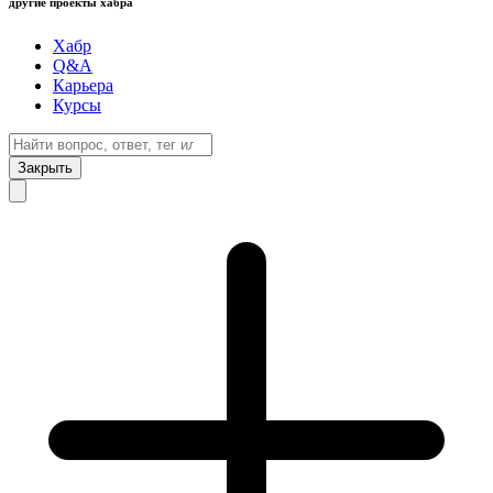
другие проекты хабра
Хабр
Q&A
Карьера
Курсы
Закрыть