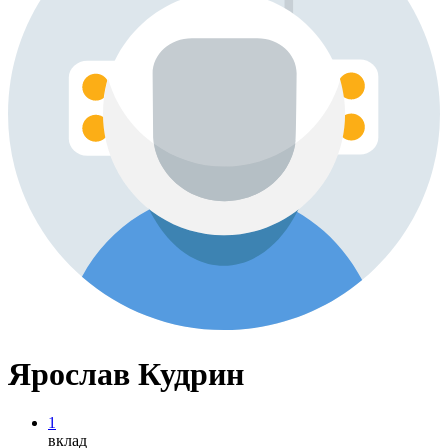
Ярослав Кудрин
1
вклад