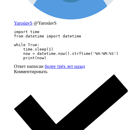
YaroslavS
@YaroslavS
import time

from datetime import datetime

while True:

    time.sleep(1)

    now = datetime.now().strftime('%H:%M:%S')

    print(now)
Ответ написан
более трёх лет назад
Комментировать