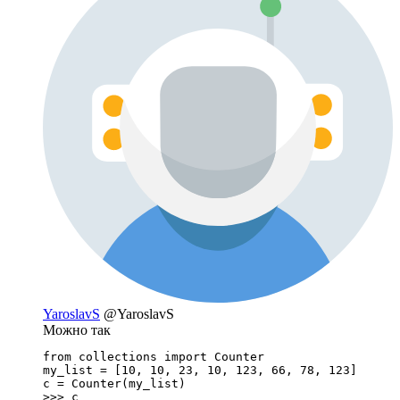
YaroslavS
@YaroslavS
Можно так
from collections import Counter

my_list = [10, 10, 23, 10, 123, 66, 78, 123]

c = Counter(my_list)

>>> c
