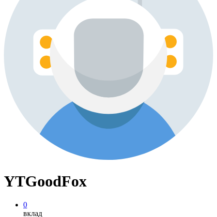
YTGoodFox
0
вклад