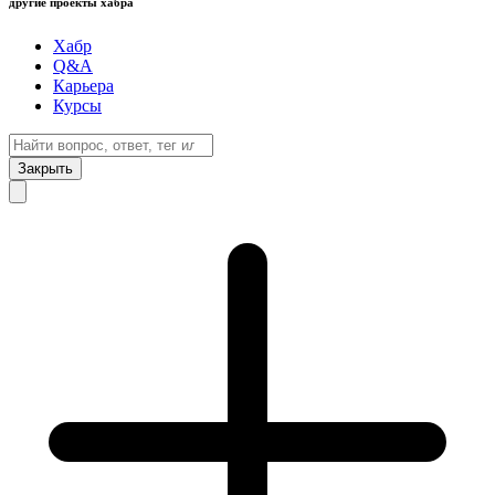
другие проекты хабра
Хабр
Q&A
Карьера
Курсы
Закрыть