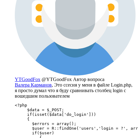
YTGoodFox
@YTGoodFox
Автор вопроса
Валера Карманов
, Это ссесия у меня в файле Login.php,
я просто думал что я буду сравнивать столбец login с
вошедшим пользователем
<?php

     $data = $_POST;

     if(isset($data['do_login']))

     {

       $errors = array();

       $user = R::findOne('users','login = ?', arr
       if($user)

          {
