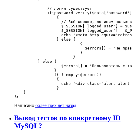
              // логин существует

              if(password_verify($data['password']
                  {

                    // Всё хорошо, логиним пользов
                    $_SESSION['logged_user'] = $us
                    $_SESSION['logged_user'] = $_P
                    echo '<meta http-equiv="refres
                  } else {

                            {

                              $errors[] = 'Не прав
                            }

                         }

          } else {

                    $errors[] = 'Пользователь с та
                 }

                if( ! empty($errors))

                  {

                    echo '<div class="alert alert-
                  }

    }

?>
Написано
более трёх лет назад
Вывод тестов по конкретному ID
MySQL?