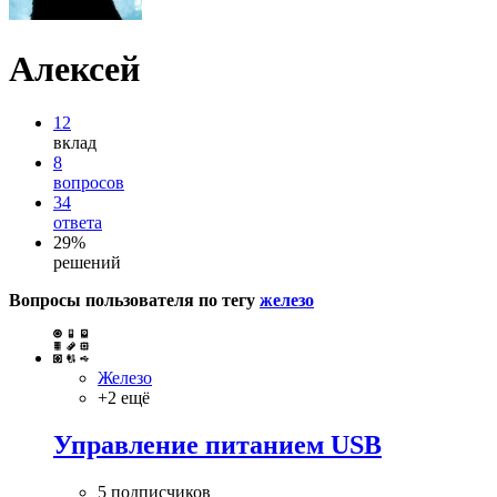
Алексей
12
вклад
8
вопросов
34
ответа
29%
решений
Вопросы пользователя по тегу
железо
Железо
+2 ещё
Управление питанием USB
5 подписчиков