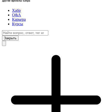
другие проекты хабра
Хабр
Q&A
Карьера
Курсы
Закрыть