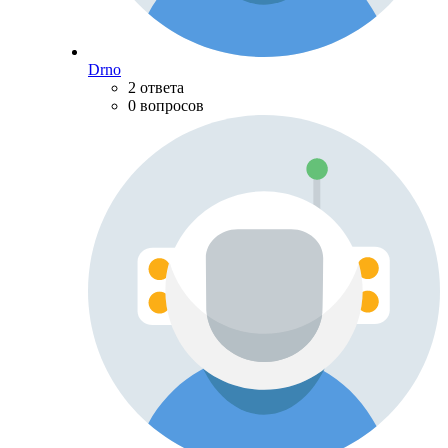
Drno
2 ответа
0 вопросов