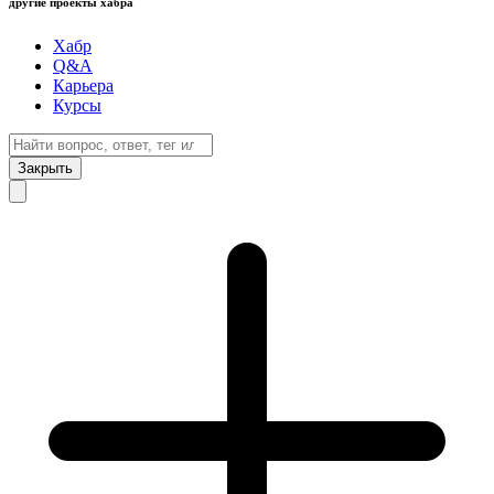
другие проекты хабра
Хабр
Q&A
Карьера
Курсы
Закрыть