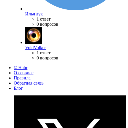
Илья лук
1 ответ
0 вопросов
VoidVolker
1 ответ
0 вопросов
© Habr
О сервисе
Правила
Обратная связь
Блог