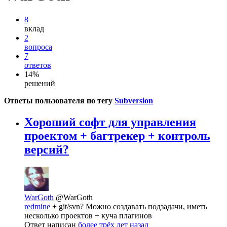
8
вклад
2
вопроса
7
ответов
14%
решений
Ответы пользователя по тегу
Subversion
Xороший софт для управления
проектом + багтрекер + контроль
версий?
WarGoth
@WarGoth
redmine
+ git/svn? Можно создавать подзадачи, иметь
несколько проектов + куча плагинов
Ответ написан
более трёх лет назад