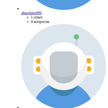
ahawkins099
1 ответ
0 вопросов