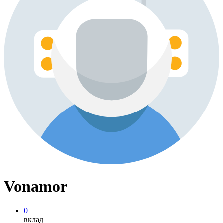
Vonamor
0
вклад