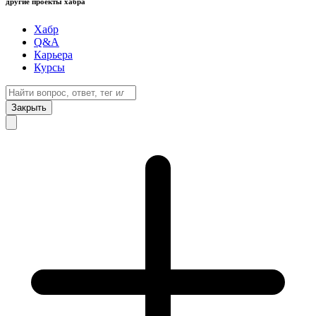
другие проекты хабра
Хабр
Q&A
Карьера
Курсы
Закрыть